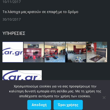
10/11/2017
Τα λάστιχα μας κρατούν σε επαφή με το δρόμο
30/10/2017
ΥΠΗΡΕΣΙΕΣ
Χρησιμοποιούμε cookies για να σας προσφέρουμε την
καλύτερη δυνατή εμπειρία στη σελίδα μας. Με τη χρήση της
αποδέχεστε αυτόματα την χρήση των cookies.
elastika-staikos.gr © 2017 by
Datacenter
Αποδοχή
Όροι χρήσης