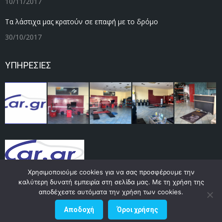
10/11/2017
Τα λάστιχα μας κρατούν σε επαφή με το δρόμο
30/10/2017
ΥΠΗΡΕΣΙΕΣ
Χρησιμοποιούμε cookies για να σας προσφέρουμε την
καλύτερη δυνατή εμπειρία στη σελίδα μας. Με τη χρήση της
αποδέχεστε αυτόματα την χρήση των cookies.
elastika-staikos.gr © 2017 by
Datacenter
Αποδοχή
Όροι χρήσης