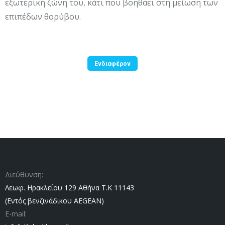
εξωτερική ζώνη του, κάτι που βοηθάει στη μείωση των
επιπέδων θορύβου.
Ενδιαφέρον
Διεύθυνση:
Λεωφ. Ηρακλείου 129 Αθήνα Τ.Κ 11143
(Εντός βενζινάδικου AEGEAN)
E-mail: